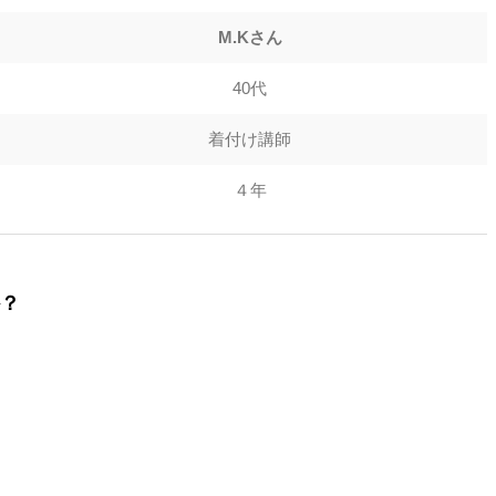
M.Kさん
40代
着付け講師
４年
？