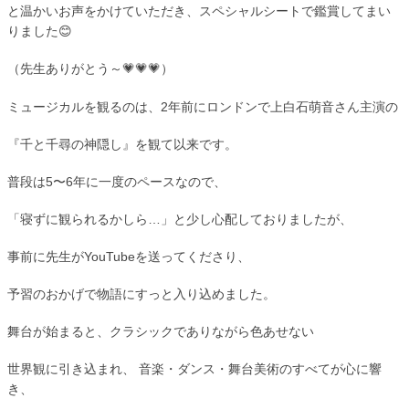
と温かいお声をかけていただき、スペシャルシートで鑑賞してまい
りました😊
（先生ありがとう～💗💗💗）
ミュージカルを観るのは、2年前にロンドンで上白石萌音さん主演の
『千と千尋の神隠し』を観て以来です。
普段は5〜6年に一度のペースなので、
「寝ずに観られるかしら…」と少し心配しておりましたが、
事前に先生がYouTubeを送ってくださり、
予習のおかげで物語にすっと入り込めました。
舞台が始まると、クラシックでありながら色あせない
世界観に引き込まれ、 音楽・ダンス・舞台美術のすべてが心に響
き、