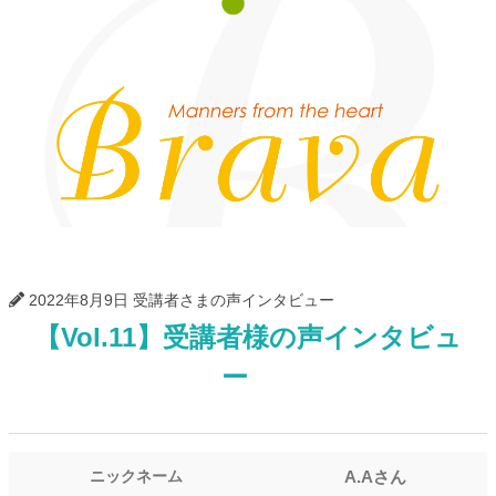
Bra
2022年8月9日
受講者さまの声インタビュー
【Vol.11】受講者様の声インタビュ
ー
A.Aさん
ニックネーム